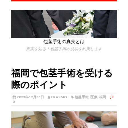
包茎手術の真実とは
真実を知る！包茎手術の成功を約束します
福岡で包茎手術を受ける
際のポイント
2023年12月31日
ERASMO
包茎手術
,
医療
,
福岡
0