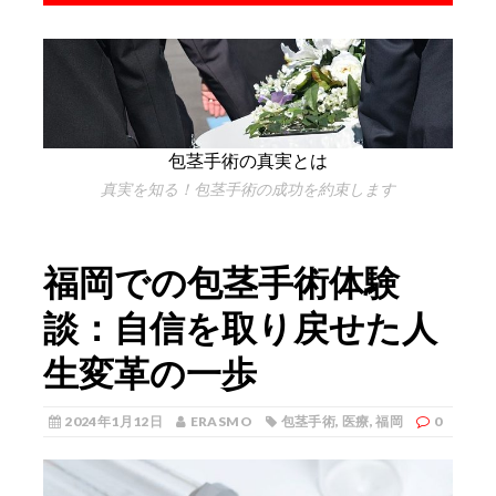
包茎手術の真実とは
真実を知る！包茎手術の成功を約束します
福岡での包茎手術体験
談：自信を取り戻せた人
生変革の一歩
2024年1月12日
ERASMO
包茎手術
,
医療
,
福岡
0