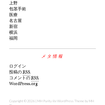
上野
包茎手術
医療
名古屋
新宿
横浜
福岡
メタ情報
ログイン
投稿の
RSS
コメントの
RSS
WordPress.org
Copyright © 2026 | MH Purity
lite
WordPress Theme by
MH