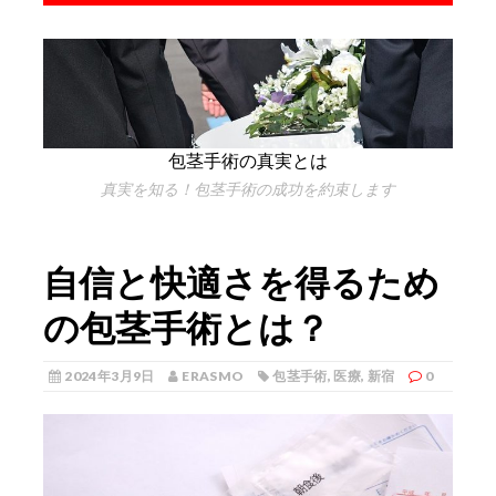
包茎手術の真実とは
真実を知る！包茎手術の成功を約束します
自信と快適さを得るため
の包茎手術とは？
2024年3月9日
ERASMO
包茎手術
,
医療
,
新宿
0